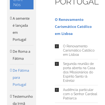
PORTUGAL
Nós
A semente
O Renovamento
é lançada
Carismático Católico
em
em Lisboa
Portugal
O Renovamento
Carismático Católico
De Roma a
em Lísboa
Fátima
Segunda reunião de
porta aberta na Casa
De Fátima
dos Missionários do
Espírito Santo (à
para
Estrela)
Portugal
Audiência particular
com o Senhor Cardeal
Testemunho
Patriarca
da Irmã