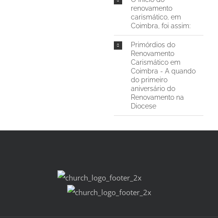
renovamento
carismático, em
Coimbra, foi assim:
Primórdios do
Renovamento
Carismático em
Coimbra - A quando
do primeiro
aniversário do
Renovamento na
Diocese