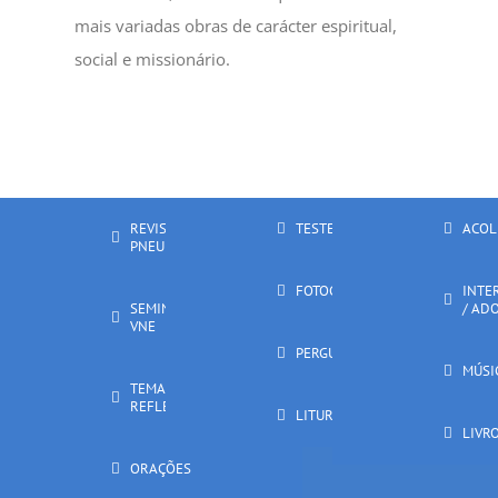
mais variadas obras de carácter espiritual,
social e missionário.
REVISTA
TESTEMUNHOS
ACOL
PNEUMA
FOTOGRAFIA
INTE
SEMINÁRIOS
/ AD
VNE
PERGUNTAS
MÚSI
TEMAS DE
REFLEXÃO
LITURGIA
LIVR
ORAÇÕES