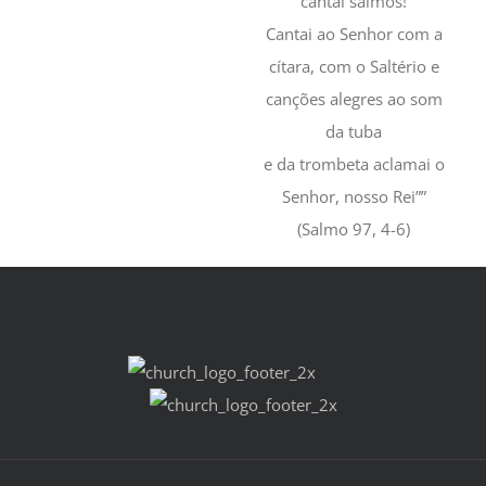
cantai salmos!
Cantai ao Senhor com a
cítara, com o Saltério e
canções alegres ao som
da tuba
e da trombeta aclamai o
Senhor, nosso Rei””
(Salmo 97, 4-6)