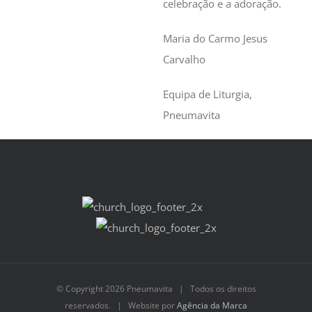
celebração e a adoração.
Maria do Carmo Jesus
Carvalho
Equipa de Liturgia,
Pneumavita
© Copyright
2026 Pneumavita | Todos os direitos
reservados. | Website por
Agência da Marca