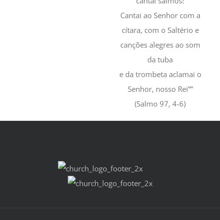
cantai salmos!
Cantai ao Senhor com a
cítara, com o Saltério e
canções alegres ao som
da tuba
e da trombeta aclamai o
Senhor, nosso Rei””
(Salmo 97, 4-6)