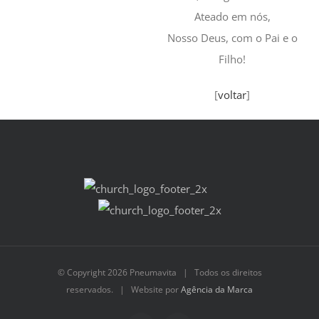
Ateado em nós,
Nosso Deus, com o Pai e o
Filho!
[
voltar
]
© Copyright
2026 Pneumavita | Todos os direitos
reservados. | Website por
Agência da Marca