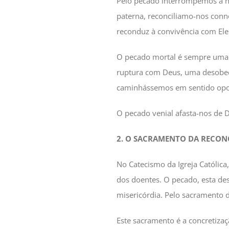
Pelo pecado interrompemos a nos
paterna, reconciliamo-nos conno
reconduz à convivência com El
O pecado mortal é sempre uma c
ruptura com Deus, uma desobed
caminhássemos em sentido opos
O pecado venial afasta-nos de 
2. O SACRAMENTO DA RECON
No Catecismo da Igreja Católic
dos doentes. O pecado, esta de
misericórdia. Pelo sacramento d
Este sacramento é a concretiza