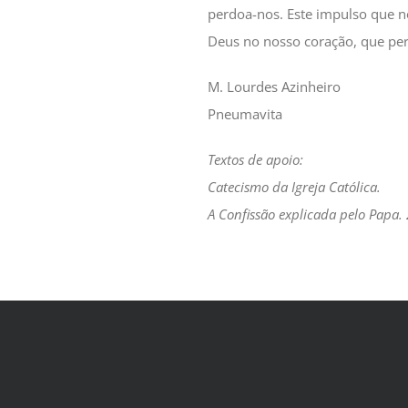
perdoa-nos. Este impulso que n
Deus no nosso coração, que pe
M. Lourdes Azinheiro
Pneumavita
Textos de apoio:
Catecismo da Igreja Católica.
A Confissão explicada pelo Papa.