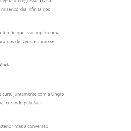
legria do regresso à casa
misericórdia infinita nos
 antemão que isso implica uma
ra-nos de Deus, é como se
ência.
de cura, juntamente com a Unção
vai curando pela Sua
exterior mas à conversão