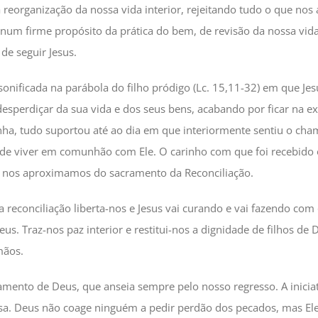
 reorganização da nossa vida interior, rejeitando tudo o que nos
num firme propósito da prática do bem, de revisão da nossa vida
 de seguir Jesus.
sonificada na parábola do filho pródigo (Lc. 15,11-32) em que Jes
desperdiçar da sua vida e dos seus bens, acabando por ficar na e
ha, tudo suportou até ao dia em que interiormente sentiu o ch
 de viver em comunhão com Ele. O carinho com que foi recebido 
nos aproximamos do sacramento da Reconciliação.
 reconciliação liberta-nos e Jesus vai curando e vai fazendo com
eus. Traz-nos paz interior e restitui-nos a dignidade de filhos de
mãos.
mento de Deus, que anseia sempre pelo nosso regresso. A inici
ossa. Deus não coage ninguém a pedir perdão dos pecados, mas El