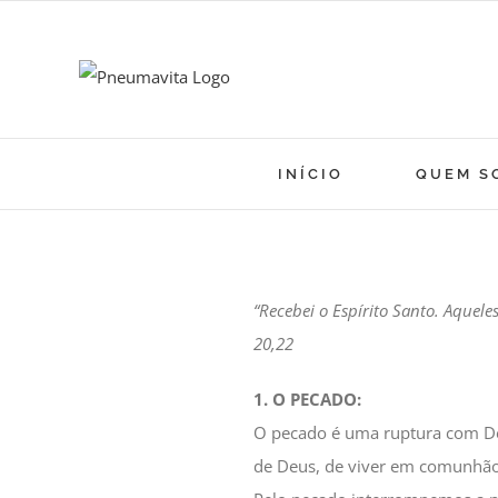
Skip
to
content
INÍCIO
QUEM S
“Recebei o Espírito Santo. Aquele
20,22
1. O PECADO:
O pecado é uma ruptura com Deu
de Deus, de viver em comunhão 