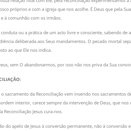
sa relação filial com Ele, pela reconciliação experimentamos a a
sco próprios e com a igreja que nos acolhe. É Deus que pela Sua 
e e à comunhão com os irmãos.
onduta ou a prática de um acto livre e consciente, sabendo de
iência deliberada aos Seus mandamentos. O pecado mortal sepa
to ao que Ele nos indica.
Deus, sem O abandonarmos, por isso não nos priva da Sua conviv
CILIAÇÃO:
a, o sacramento da Reconciliação vem inserido nos sacramentos 
sordem interior, carece sempre da intervenção de Deus, que nos 
a Reconciliação Jesus cura-nos.
ção do apelo de Jesus à conversão permanente, não à conversão 