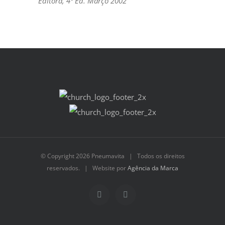
Editora, 4ª Ed. Março 2002
© Copyright
2026 Pneumavita | Todos os direitos
reservados. | Website por
Agência da Marca
Facebook
YouTube